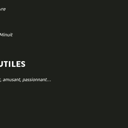
vre
Minuit
UTILES
t, amusant, passionnant…