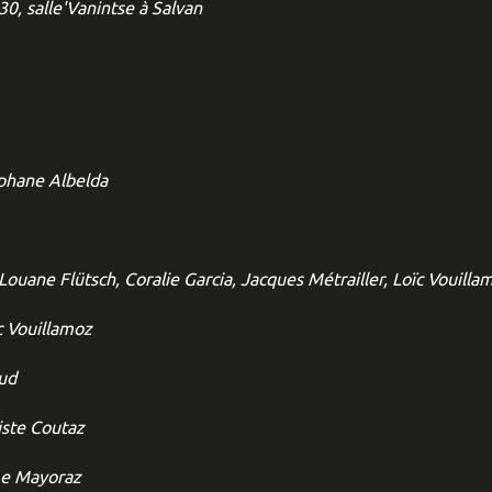
30, salle'Vanintse à Salvan
phane Albelda
 Louane Flütsch, Coralie Garcia, Jacques Métrailler, Loïc Vouilla
c Vouillamoz
oud
iste Coutaz
me Mayoraz