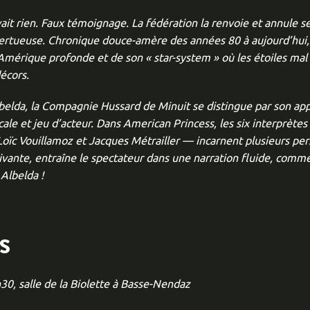
ait rien. Faux témoignage. La fédération la renvoie et annule ses
ertueuse. Chronique douce-amère des années 80 à aujourd’hui,
’Amérique profonde et de son « star-system » où les étoiles mal 
décors.
lda, la Compagnie Hussard de Minuit se distingue par son appr
le et jeu d’acteur. Dans American Princess, les six interprètes
 Loïc Vouillamoz et Jacques Métrailler — incarnent plusieurs p
ante, entraîne le spectateur dans une narration fluide, comme d
Albelda !
S
30, salle de la Biolette à Basse-Nendaz