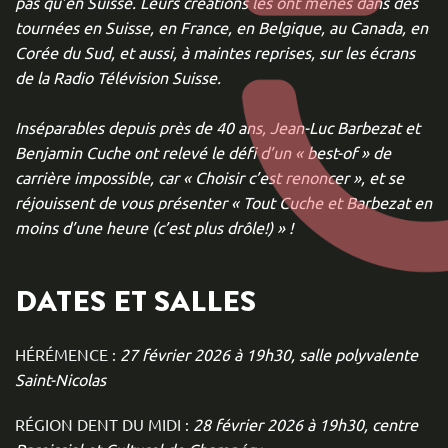
pas qu’en Suisse. Leurs créations les ont menés dans des
tournées en Suisse, en France, en Belgique, au Canada, en
Corée du Sud, et aussi, à maintes reprises, sur les écrans
de la Radio Télévision Suisse.
Inséparables depuis près de 40 ans, Jean-Luc Barbezat et
Benjamin Cuche ont relevé le défi d’un « best-of » de
carrière impossible, car « Choisir c’est renoncer », et se
réjouissent de vous présenter « Tout Cuche et Barbezat en
moins d’une heure (c’est plus drôle!) » !
DATES ET SALLES
HÉRÉMENCE :
27 février 2026 à 19h30, salle polyvalente
Saint-Nicolas
RÉGION DENT DU MIDI :
28 février 2026 à 19h30, centre